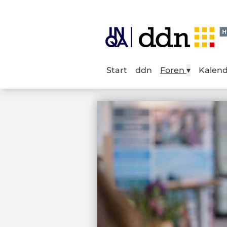
Start
ddn
Foren
▾
Kalen