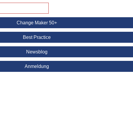
Change Maker 50+
Best Practice
Newsblog
Anmeldung