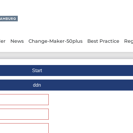
der
News
Change-Maker-50plus
Best Practice
Reg
Start
ddn