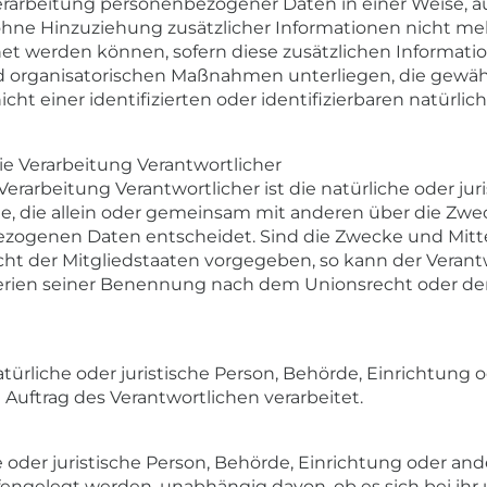
erarbeitung personenbezogener Daten in einer Weise, a
e Hinzuziehung zusätzlicher Informationen nicht mehr
et werden können, sofern diese zusätzlichen Informat
organisatorischen Maßnahmen unterliegen, die gewährl
t einer identifizierten oder identifizierbaren natürli
die Verarbeitung Verantwortlicher
Verarbeitung Verantwortlicher ist die natürliche oder jur
le, die allein oder gemeinsam mit anderen über die Zwe
zogenen Daten entscheidet. Sind die Zwecke und Mitte
cht der Mitgliedstaaten vorgegeben, so kann der Veran
erien seiner Benennung nach dem Unionsrecht oder de
atürliche oder juristische Person, Behörde, Einrichtung o
uftrag des Verantwortlichen verarbeitet.
 oder juristische Person, Behörde, Einrichtung oder ande
ngelegt werden, unabhängig davon, ob es sich bei ihr 