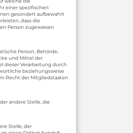
uf welche die
 einer spezifischen
ionen gesondert aufbewahrt
eisten, dass die
chen Person zugewiesen
istische Person, Behörde,
cke und Mittel der
l dieser Verarbeitung durch
twortliche beziehungsweise
m Recht der Mitgliedstaaten
der andere Stelle, die
re Stelle, der
um einen Dritten handelt