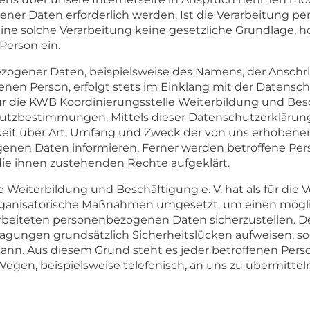
ner Daten erforderlich werden. Ist die Verarbeitung 
eine solche Verarbeitung keine gesetzliche Grundlage, ho
 Person ein.
ogener Daten, beispielsweise des Namens, der Anschrif
enen Person, erfolgt stets im Einklang mit der Datens
 die KWB Koordinierungsstelle Weiterbildung und Besc
hutzbestimmungen. Mittels dieser Datenschutzerkläru
eit über Art, Umfang und Zweck der von uns erhobene
enen Daten informieren. Ferner werden betroffene Pers
ie ihnen zustehenden Rechte aufgeklärt.
 Weiterbildung und Beschäftigung e. V. hat als für die 
rganisatorische Maßnahmen umgesetzt, um einen mögli
rarbeiteten personenbezogenen Daten sicherzustellen.
agungen grundsätzlich Sicherheitslücken aufweisen, so
ann. Aus diesem Grund steht es jeder betroffenen Pers
Wegen, beispielsweise telefonisch, an uns zu übermittel