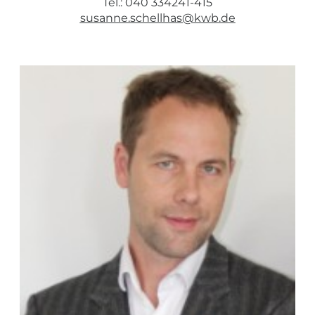
Tel.: 040 334241-415
susanne.schellhas@kwb.de